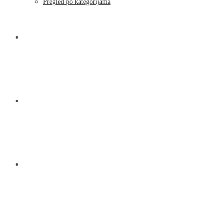
Pregled po kategorijama
NOVOSTI
KONTAKT
O NAMA
MENU