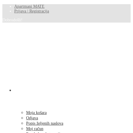
Apartmani MATE
Prijava | Registracija
Dobrodošli!
SHOP
Moja košara
Odjava
Popis željenih naslova
Moj račun