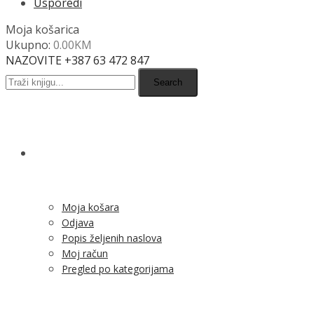
Usporedi
Moja košarica
Ukupno:
0.00
KM
NAZOVITE +387 63 472 847
Search
SHOP
Moja košara
Odjava
Popis željenih naslova
Moj račun
Pregled po kategorijama