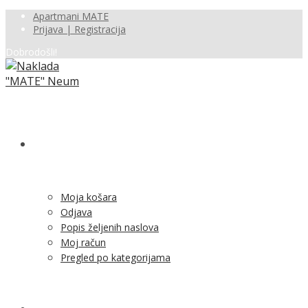
Apartmani MATE
Prijava | Registracija
Dobrodošli!
SHOP
Moja košara
Odjava
Popis željenih naslova
Moj račun
Pregled po kategorijama