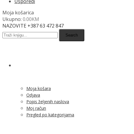
Usporedi
Moja košarica
Ukupno:
0.00
KM
NAZOVITE +387 63 472 847
Search
SHOP
Moja košara
Odjava
Popis željenih naslova
Moj račun
Pregled po kategorijama