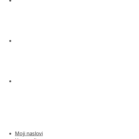
NOVOSTI
KONTAKT
O NAMA
MENU
Moji naslovi