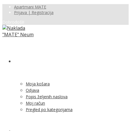
Apartmani MATE
Prijava | Registracija
Dobrodošli!
SHOP
Moja košara
Odjava
Popis željenih naslova
Moj račun
Pregled po kategorijama