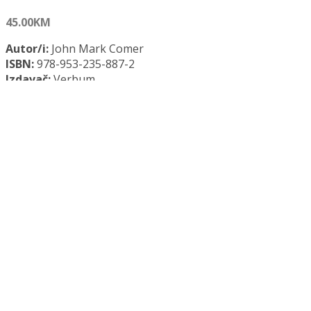
45.00
KM
Autor/i:
John Mark Comer
ISBN:
978-953-235-887-2
Izdavač:
Verbum
Godina:
2025.
Opće informacije:
Meki uvez, 296 str., 21 x 14 cm
Jezik:
Hrvatski jezik
PRELISTAJ KNJIGU
Kategorije:
Psihologija
,
Verbum
Ukloni užurbanost i pronađi mir količina
Dodaj u košaricu
Dodaj na popis željenih naslova
Dodaj na popis željenih naslova
Uporedi...
Opis
Recenzije (0)