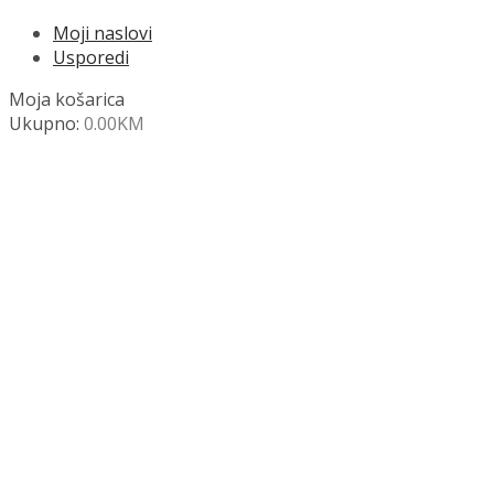
Moji naslovi
Usporedi
Moja košarica
Ukupno:
0.00
KM
NAZOVITE +387 63 472 847
Search
SHOP
Moja košara
Odjava
Popis željenih naslova
Moj račun
Pregled po kategorijama