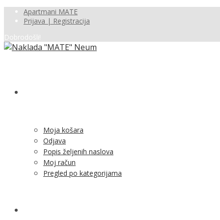
Apartmani MATE
Prijava | Registracija
Dobrodošli!
SHOP
Moja košara
Odjava
Popis željenih naslova
Moj račun
Pregled po kategorijama
NOVOSTI