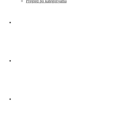
Pregled po kategorijama
NOVOSTI
KONTAKT
O NAMA
MENU