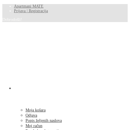
Apartmani MATE
Prijava | Registracija
Dobrodošli!
SHOP
Moja košara
Odjava
Popis željenih naslova
Moj račun