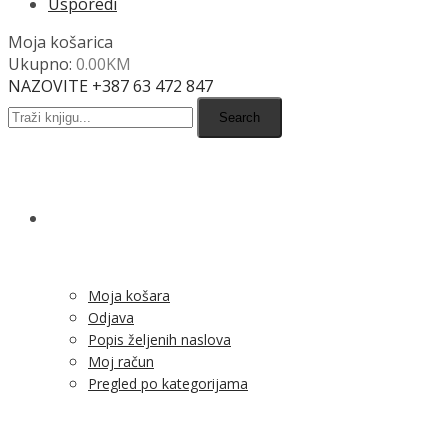
Usporedi
Moja košarica
Ukupno:
0.00
KM
NAZOVITE +387 63 472 847
Search
SHOP
Moja košara
Odjava
Popis željenih naslova
Moj račun
Pregled po kategorijama