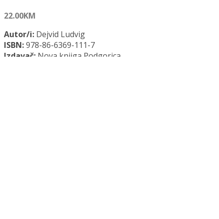
22.00
KM
Autor/i:
Dejvid Ludvig
ISBN:
978-86-6369-111-7
Izdavač:
Nova knjiga Podgorica
Opće informacije:
Meki uvez, 359 str., 14 x 21 cm
Jezik:
Crnogorski jezik
Kategorija:
Psihologija
Uvek gladni? količina
Dodaj u košaricu
Dodaj na popis željenih naslova
Dodaj na popis željenih naslova
Uporedi...
Opis
Recenzije (0)
Opis