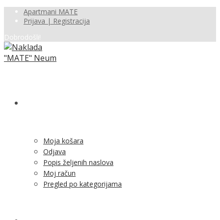
Apartmani MATE
Prijava | Registracija
Dobrodošli!
SHOP
Moja košara
Odjava
Popis željenih naslova
Moj račun
Pregled po kategorijama