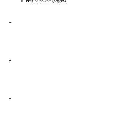
Pregled po kategorijama
NOVOSTI
KONTAKT
O NAMA