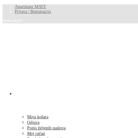
Apartmani MATE
Prijava | Registracija
Dobrodošli!
SHOP
Moja košara
Odjava
Popis željenih naslova
Moj račun