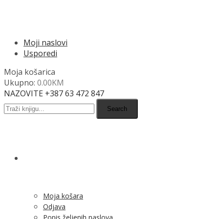
MENU
Moji naslovi
Usporedi
Moja košarica
Ukupno:
0.00
KM
NAZOVITE +387 63 472 847
Search
SHOP
Moja košara
Odjava
Popis željenih naslova