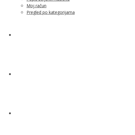
Moj račun
Pregled po kategorijama
NOVOSTI
KONTAKT
O NAMA