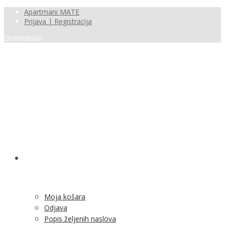
Apartmani MATE
Prijava | Registracija
Dobrodošli!
SHOP
Moja košara
Odjava
Popis željenih naslova