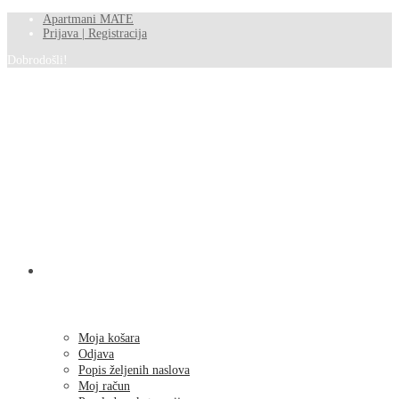
Apartmani MATE
Prijava | Registracija
Dobrodošli!
SHOP
Moja košara
Odjava
Popis željenih naslova
Moj račun