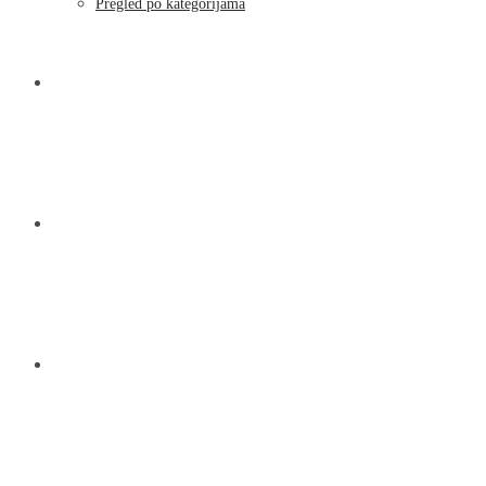
Pregled po kategorijama
NOVOSTI
KONTAKT
O NAMA
MENU