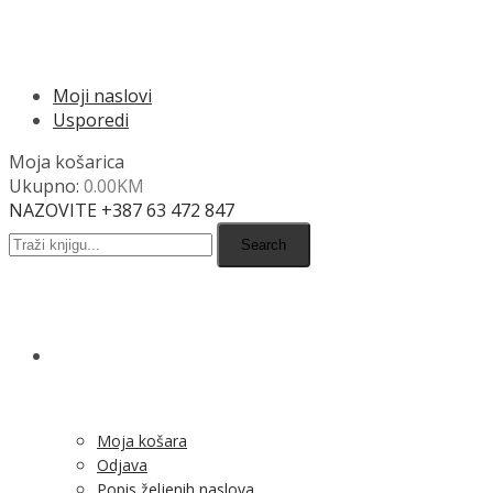
MENU
Moji naslovi
Usporedi
Moja košarica
Ukupno:
0.00
KM
NAZOVITE +387 63 472 847
Search
SHOP
Moja košara
Odjava
Popis željenih naslova