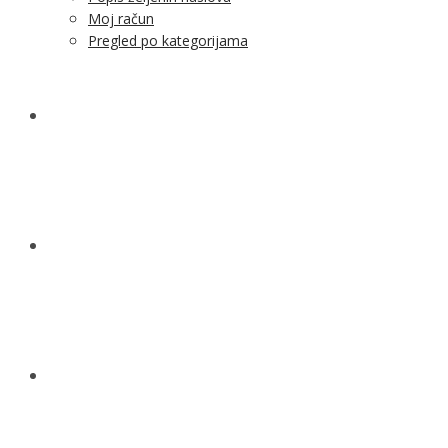
Moj račun
Pregled po kategorijama
NOVOSTI
KONTAKT
O NAMA