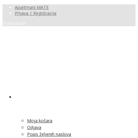
Apartmani MATE
Prijava | Registracija
Dobrodošli!
SHOP
Moja košara
Odjava
Popis željenih naslova