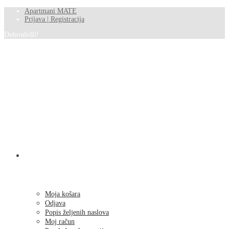
Apartmani MATE
Prijava | Registracija
Dobrodošli!
SHOP
Moja košara
Odjava
Popis željenih naslova
Moj račun