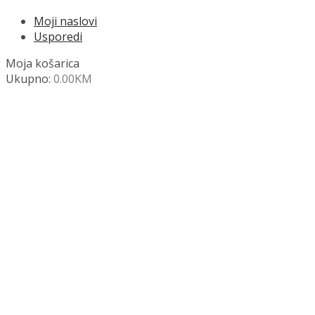
Moji naslovi
Usporedi
Moja košarica
Ukupno:
0.00
KM
NAZOVITE +387 63 472 847
Search
SHOP
Moja košara
Odjava
Popis željenih naslova
Moj račun
Pregled po kategorijama