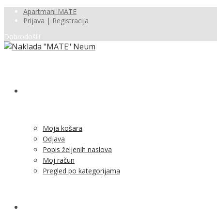
Apartmani MATE
Prijava | Registracija
Dobrodošli!
SHOP
Moja košara
Odjava
Popis željenih naslova
Moj račun
Pregled po kategorijama
NOVOSTI