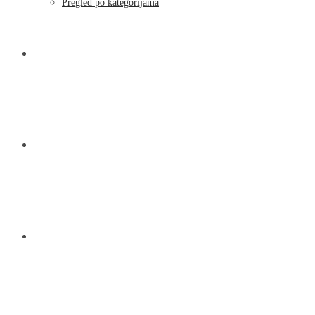
Moj račun
Pregled po kategorijama
NOVOSTI
KONTAKT
O NAMA