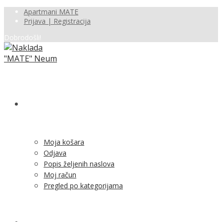
Apartmani MATE
Prijava | Registracija
Dobrodošli!
SHOP
Moja košara
Odjava
Popis željenih naslova
Moj račun
Pregled po kategorijama