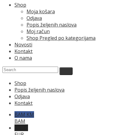
Shop
Moja košara
Odjava
Popis željenih naslova
Moj račun
Shop Pregled po kategorijama
Novosti
Kontakt
O nama
Shop
Popis željenih naslova
Odjava
Kontakt
BAM KM
BAM
EUR €
EUR