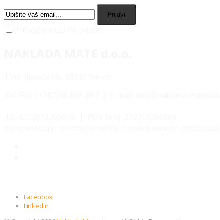
Prijavi
Prihvaćam GDPR uvjete!
NAKLADA MATE d.o.o.
Tina Ujevića bb, 88390 Neum
Tel./Fax:
(+387)36 885-057 | E-mail: info@naklada-mate.ba
JIB: 4272013260006 | PDV broj: 272013260006
Bankovni računi: 941050218500160 ProCredit bank dd |3382002200
Uvjeti kupnje
Izjava o zaštiti podataka
Facebook
Linkedin