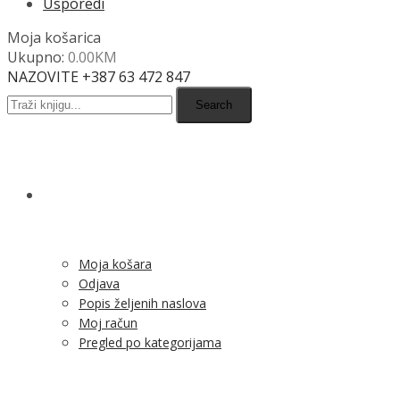
Usporedi
Moja košarica
Ukupno:
0.00
KM
NAZOVITE +387 63 472 847
Search
SHOP
Moja košara
Odjava
Popis željenih naslova
Moj račun
Pregled po kategorijama