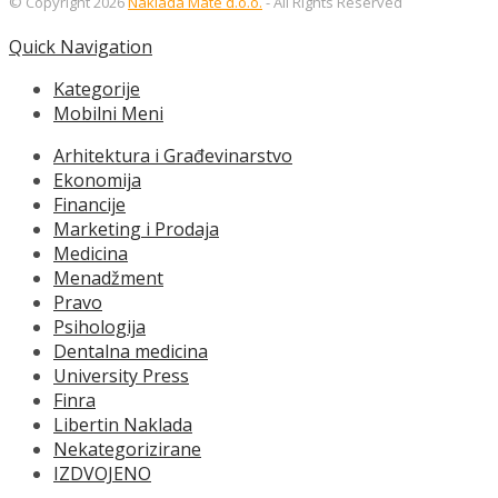
© Copyright 2026
Naklada Mate d.o.o.
- All Rights Reserved
Quick Navigation
Kategorije
Mobilni Meni
Arhitektura i Građevinarstvo
Ekonomija
Financije
Marketing i Prodaja
Medicina
Menadžment
Pravo
Psihologija
Dentalna medicina
University Press
Finra
Libertin Naklada
Nekategorizirane
IZDVOJENO