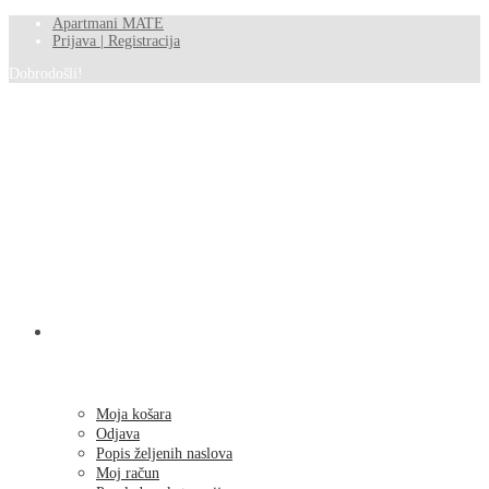
Apartmani MATE
Prijava | Registracija
Dobrodošli!
SHOP
Moja košara
Odjava
Popis željenih naslova
Moj račun