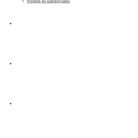
Pregled po kategorijama
NOVOSTI
KONTAKT
O NAMA
MENU